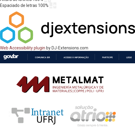
Espaciado de letras
100
%
Web Accessibility plugin
by DJ-Extensions.com
COMUNICA BR
ACESSO À INFORMAÇÃO
PARTICIPE
LEGISL
IR
PARA
O
CONTEÚDO