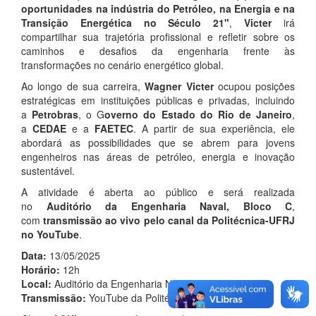
oportunidades na indústria do Petróleo, na Energia e na
Transição Energética no Século 21"
,
Victer
irá
compartilhar sua trajetória profissional e refletir sobre os
caminhos e desafios da engenharia frente às
transformações no cenário energético global.
Ao longo de sua carreira,
Wagner Victer
ocupou posições
estratégicas em instituições públicas e privadas, incluindo
a
Petrobras
, o G
overno do Estado do Rio de Janeiro
,
a
CEDAE
e a
FAETEC
. A partir de sua experiência, ele
abordará as possibilidades que se abrem para jovens
engenheiros nas áreas de petróleo, energia e inovação
sustentável.
A atividade é aberta ao público e será realizada
no
Auditório da Engenharia Naval, Bloco C
,
com
transmissão ao vivo pelo canal da Politécnica-UFRJ
no YouTube
.
Data:
13/05/2025
Horário:
12h
Local:
Auditório da Engenharia Naval (Bloco C)
Transmissão:
YouTube da Politécnica-UFRJ