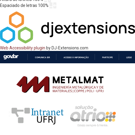
Espaciado de letras
100
%
Web Accessibility plugin
by DJ-Extensions.com
COMUNICA BR
ACESSO À INFORMAÇÃO
PARTICIPE
LEGISL
IR
PARA
O
CONTEÚDO