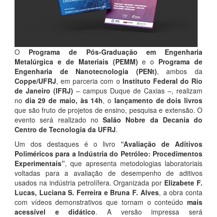
O
Programa de Pós-Graduação em Engenharia
Metalúrgica e de Materiais (PEMM)
e o
Programa de
Engenharia de Nanotecnologia (PENt)
, ambos da
Coppe/UFRJ
, em parceria com o
Instituto Federal do Rio
de Janeiro (IFRJ)
– campus Duque de Caxias –, realizam
no
dia 29 de maio, às 14h
, o
lançamento de dois livros
que são fruto de projetos de ensino, pesquisa e extensão. O
evento será realizado no
Salão Nobre da Decania do
Centro de Tecnologia da UFRJ
.
Um dos destaques é o livro
“Avaliação de Aditivos
Poliméricos para a Indústria do Petróleo: Procedimentos
Experimentais”
, que apresenta metodologias laboratoriais
voltadas para a avaliação de desempenho de aditivos
usados na indústria petrolífera. Organizada por
Elizabete F.
Lucas, Luciana S. Ferreira e Bruna F. Alves
, a obra conta
com vídeos demonstrativos que tornam o conteúdo
mais
acessível e didático
. A versão impressa será