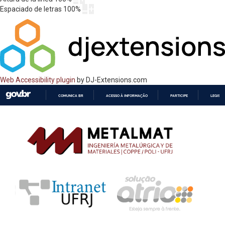
Espaciado de letras
100
%
Web Accessibility plugin
by DJ-Extensions.com
COMUNICA BR
ACESSO À INFORMAÇÃO
PARTICIPE
LEGISL
IR
PARA
O
CONTEÚDO