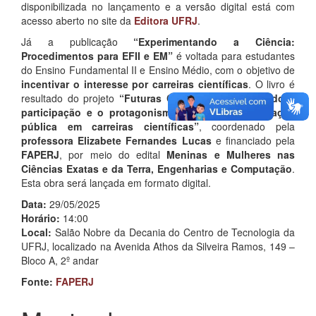
disponibilizada no lançamento e a versão digital está com
acesso aberto no site da
Editora UFRJ
.
Já a publicação
“Experimentando a Ciência:
Procedimentos para EFII e EM”
é voltada para estudantes
do Ensino Fundamental II e Ensino Médio, com o objetivo de
incentivar o interesse por carreiras científicas
. O livro é
resultado do projeto
“Futuras Cientistas: Promovendo a
participação e o protagonismo feminino da educação
pública em carreiras científicas”
, coordenado pela
professora Elizabete Fernandes Lucas
e financiado pela
FAPERJ
, por meio do edital
Meninas e Mulheres nas
Ciências Exatas e da Terra, Engenharias e Computação
.
Esta obra será lançada em formato digital.
Data:
29/05/2025
Horário:
14:00
Local:
Salão Nobre da Decania do Centro de Tecnologia da
UFRJ, localizado na Avenida Athos da Silveira Ramos, 149 –
Bloco A, 2º andar
Fonte:
FAPERJ