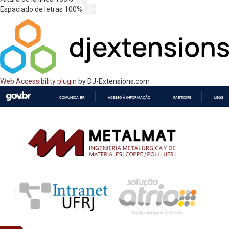
Espaciado de letras
100
%
Web Accessibility plugin
by DJ-Extensions.com
COMUNICA BR
ACESSO À INFORMAÇÃO
PARTICIPE
LEGISL
IR
PARA
O
CONTEÚDO