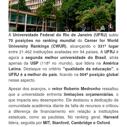
A
Universidade Federal do Rio de Janeiro (UFRJ)
subiu
70 posições no ranking mundial
do
Center for World
University Rankings (CWUR)
, alcançando o
331º lugar
entre 21.462 instituições avaliadas em 94 países. A
UFRJ
é
agora a
segunda melhor universidade do Brasil
, atrás
apenas da
USP
(118ª no mundo), que lidera na
América
Latina
. Destaque no critério
"qualidade da educação"
, a
UFRJ é a melhor do país
, ficando na
504ª posição global
nesse aspecto.
Apesar dos avanços, o
reitor Roberto Medronho
ressaltou
que a universidade enfrenta
limitações orçamentárias
, o
que impacta seu desempenho. Ele destacou a dedicação da
comunidade acadêmica diante da falta de recursos e criticou
a diferença de financiamento em relação a instituições
estaduais, como as paulistas. No ranking geral,
Harvard
lidera, seguida por
MIT, Stanford, Cambridge e Oxford
.