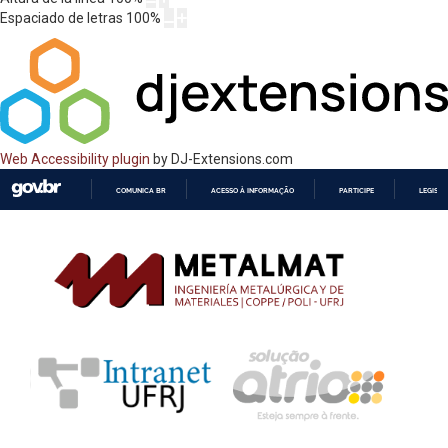
Espaciado de letras
100
%
Web Accessibility plugin
by DJ-Extensions.com
COMUNICA BR
ACESSO À INFORMAÇÃO
PARTICIPE
LEGISL
IR
PARA
O
CONTEÚDO