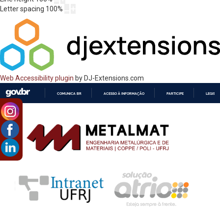
Letter spacing
100
%
Web Accessibility plugin
by DJ-Extensions.com
COMUNICA BR
ACESSO À INFORMAÇÃO
PARTICIPE
LEGISL
IR
PARA
O
CONTEÚDO