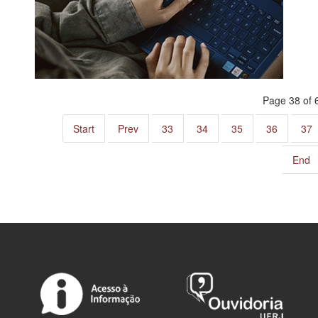
Page 38 of 
Start
Prev
33
34
35
36
37
End