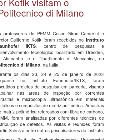
r Kotik visitam o
Politecnico di Milano
 professores do PEMM Cesar Giron Camerini e
ctor Guillermo Kotik foram recebidos no
Instituto
raunhofer IKTS
, centro de pesquisas e
senvolvimento tecnológico localizado em Dresden,
 Alemanha, e o Dipartimento di Meccanica, do
litecnico di Milano
, na Itália.
rante os dias 23, 24 e 25 de janeiro de 2023
nquanto no instituto Faunhofer/IKTS, foram
scutidos projetos de pesquisa em parceria, visando
abalhar nas áreas de inspeção por correntes
rasitas e microscopia ultrassônica em materiais
tálicos e compósitos de matriz polimérica. Amostras
 matriz polimérica reforçados com fibra de carbono,
M, foram analisadas por diferentes técnicas de
ribuição de defeitos. As visitas e reuniões foram
tin Schulze entre outros pesquisadores do instituto.
zegorz Psuj, da Zachodniopomorski Uniwersytet