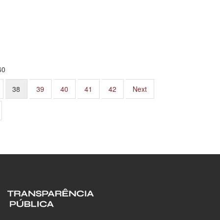
60
38
39
40
41
42
Next