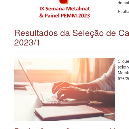
demai
Publi
Resultados da Seleção de Can
2023/1
Cliqu
selet
Metal
576/2