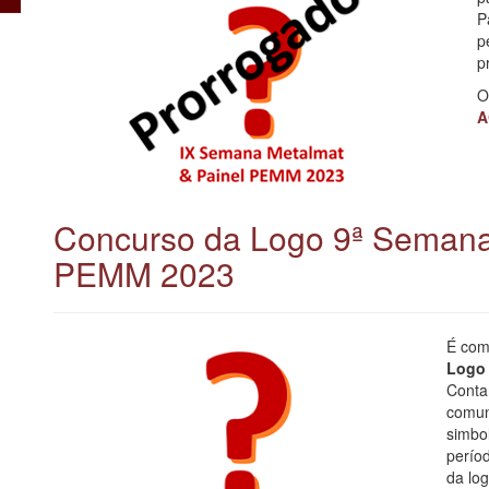
P
p
p
O
A
Concurso da Logo 9ª Seman
PEMM 2023
É com
Logo 
Contam
comun
simbo
perío
da log