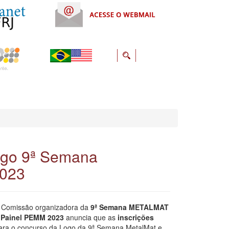
ogo 9ª Semana
023
 Comissão organizadora da
9ª Semana METALMAT
 Painel PEMM 2023
anuncia que as
inscrições
ara o concurso da Logo da 9ª Semana MetalMat e