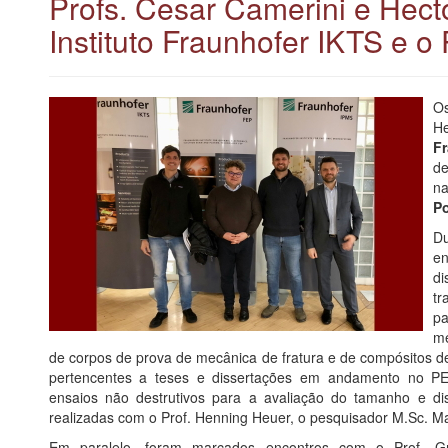
Profs. Cesar Camerini e Hecto
Instituto Fraunhofer IKTS e o 
Os
He
F
de
na
Po
Du
e
di
tr
pa
me
de corpos de prova de mecânica de fratura e de compósitos de
pertencentes a teses e dissertações em andamento no PEM
ensaios não destrutivos para a avaliação do tamanho e dist
realizadas com o Prof. Henning Heuer, o pesquisador M.Sc. Mar
Em paralelo, foram marcados encontros com o Prof. Gr