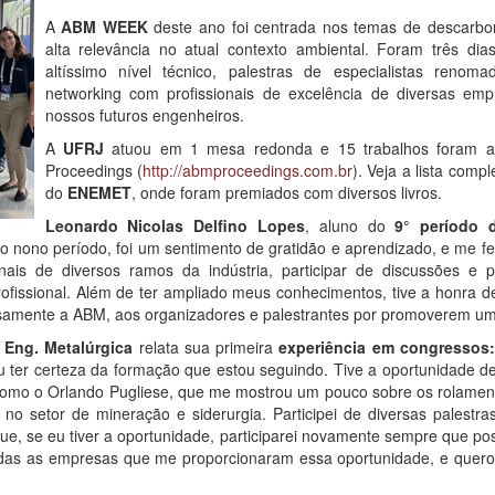
A
ABM WEEK
deste ano foi centrada nos temas de descarboni
alta relevância no atual contexto ambiental. Foram três di
altíssimo nível técnico, palestras de especialistas renom
networking com profissionais de excelência de diversas em
nossos futuros engenheiros.
A
UFRJ
atuou em 1 mesa redonda e 15 trabalhos foram a
Proceedings (
http://abmproceedings.com.br
). Veja a lista comp
do
ENEMET
, onde foram premiados com diversos livros.
Leonardo Nicolas Delfino Lopes
, aluno do
9° período d
 nono período, foi um sentimento de gratidão e aprendizado, e me fez 
nais de diversos ramos da indústria, participar de discussões e 
fissional. Além de ter ampliado meus conhecimentos, tive a honra de
samente a ABM, aos organizadores e palestrantes por promoverem um 
 Eng. Metalúrgica
relata sua primeira
experiência em congressos
u ter certeza da formação que estou seguindo. Tive a oportunidade
omo o Orlando Pugliese, que me mostrou um pouco sobre os rolamento
no setor de mineração e siderurgia. Participei de diversas palestr
 que, se eu tiver a oportunidade, participarei novamente sempre que p
odas as empresas que me proporcionaram essa oportunidade, e quero