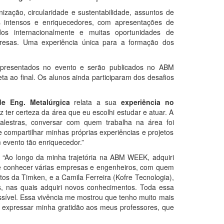
zação, circularidade e sustentabilidade, assuntos de
as intensos e enriquecedores, com apresentações de
ados internacionalmente e muitas oportunidades de
presas. Uma experiência única para a formação dos
presentados no evento e serão publicados no ABM
leta ao final. Os alunos ainda participaram dos desafios
e Eng. Metalúrgica
relata a sua
experiência no
ter certeza da área que eu escolhi estudar e atuar. A
palestras, conversar com quem trabalha na área foi
 compartilhar minhas próprias experiências e projetos
evento tão enriquecedor.”
:
“Ao longo da minha trajetória na ABM WEEK, adquiri
 de conhecer várias empresas e engenheiros, com quem
s da Timken, e a Camila Ferreira (Kofre Tecnologia),
as, nas quais adquiri novos conhecimentos. Toda essa
ossível. Essa vivência me mostrou que tenho muito mais
 expressar minha gratidão aos meus professores, que