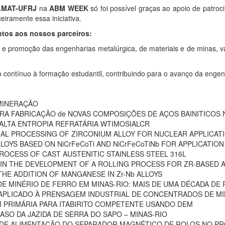
LMAT-UFRJ
na
ABM WEEK
só foi possível graças ao apoio de patr
iramente essa iniciativa.
tos aos nossos parceiros:
 e promoção das engenharias metalúrgica, de materiais e de minas, va
o contínuo à formação estudantil, contribuindo para o avanço da engenh
 MINERAÇÃO
ARA FABRICAÇÃO de NOVAS COMPOSIÇÕES DE AÇOS BAINITICO
 ALTA ENTROPIA REFRATÁRIA WTIMOSIALCR
AL PROCESSING OF ZIRCONIUM ALLOY FOR NUCLEAR APPLICAT
OYS BASED ON NiCrFeCoTi AND NiCrFeCoTiNb FOR APPLICATIO
PROCESS OF CAST AUSTENITIC STAINLESS STEEL 316L
 IN THE DEVELOPMENT OF A ROLLING PROCESS FOR ZR-BASED 
HE ADDITION OF MANGANESE IN Zr-Nb ALLOYS
E MINÉRIO DE FERRO EM MINAS-RIO: MAIS DE UMA DÉCADA DE
APLICADO À PRENSAGEM INDUSTRIAL DE CONCENTRADOS DE MI
M PRIMÁRIA PARA ITABIRITO COMPETENTE USANDO DEM
CASO DA JAZIDA DE SERRA DO SAPO – MINAS-RIO
A DE ALIMENTAÇÃO DO SEPARADOR MAGNÉTICO DE ROLOS NO P