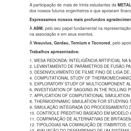
A participação de mais de trinta estudantes da
META
dos nossos futuros engenheiros e que apoiaram finance
Expressamos nossos mais profundos agradecimen
À
ABM
, pelo seu papel fundamental na representação
na associação e em seus eventos.
À
Vesuvius, Gerdau, Ternium e Tecnored
, pelo apoi
Trabalhos apresentados:
1. MESA REDONDA: INTELIGÊNCIA ARTIFICIAL NA
2. LEVANTAMENTO DE PARÂMETROS DE FUSÃO P
3. DESENVOLVIMENTO DE FILME FINO DE LIGA DE
4. COMPUTATIONAL STUDY OF THERMOMECHANIC
5. EXPLORATORY STUDY OF MULTICOMPONENT ALL
6. INVESTIGATION OF SAGGING IN THE ROLLING 
7. APPLICATION OF COMPUTATIONAL SIMULATION
8. THERMODYNAMIC SIMULATION FOR STUDYING T
9. SIMULAÇÃO INTEGRADA DO PROCESSAMENTO D
10. CONTROLE PREDITIVO BASEADO EM MODELO 
11. COMPARAÇÃO DE ALTERNATIVAS DE BRITAGE
12. TIPOLOGIAS NA COMINUIÇÃO DE ITABIRITOS: 
13. AVALIAÇÃO DO DESEMPENHO DE UM SISTEM