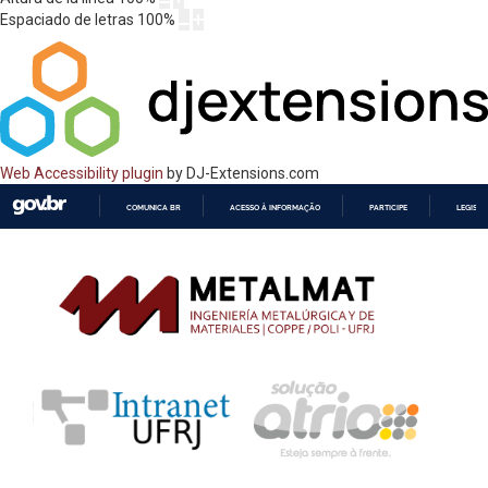
Espaciado de letras
100
%
Web Accessibility plugin
by DJ-Extensions.com
COMUNICA BR
ACESSO À INFORMAÇÃO
PARTICIPE
LEGISL
IR
PARA
O
CONTEÚDO