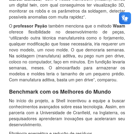
um digital twin, com qual conseguimos ter visualização 3D,
monitorar os robôs e os parâmetros da soldagem, detectar
possíveis anomalias com muita rapidez”.
O
professor Payão
também menciona que o método
Waam
oferece flexibilidade no desenvolvimento de peças,
“utilizando outra técnica manufatureira como o forjamento,
qualquer modificação que fosse necessária, iria requerer um
novo modelo, um novo molde. O que demoraria semanas.
Na soldagem (manufatura) aditiva, eu pego num pen drive,
coloco no computador, faço em minutos. Em fundição levaria
semanas, meses. O almoxarifado para armazenar os
modelos e moldes teria o tamanho de um pequeno prédio.
Com manufatura aditiva, basta um pen drive”, comparou.
Benchmark com os Melhores do Mundo
No início do projeto, a Shell incentivou a equipe a buscar
conhecimentos avançados sobre essa tecnologia. Assim, em
parceria com a Universidade de Cranfield, na Inglaterra, os
pesquisadores aprenderam inovações que aceleraram seu
desenvolvimento.
Eficiência energética e redução de resíduos