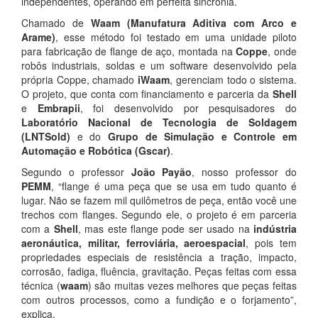
independentes, operando em perfeita sincronia.
Chamado de
Waam (Manufatura Aditiva com Arco e
Arame)
, esse método foi testado em uma unidade piloto
para fabricação de flange de aço, montada na
Coppe
, onde
robôs industriais, soldas e um software desenvolvido pela
própria Coppe, chamado
iWaam
, gerenciam todo o sistema.
O projeto, que conta com financiamento e parceria da
Shell
e
Embrapii
, foi desenvolvido por pesquisadores do
Laboratório Nacional de Tecnologia de Soldagem
(LNTSold)
e do
Grupo de Simulação e Controle em
Automação e Robótica (Gscar)
.
Segundo o professor
João Payão
, nosso professor do
PEMM
, “flange é uma peça que se usa em tudo quanto é
lugar. Não se fazem mil quilômetros de peça, então você une
trechos com flanges. Segundo ele, o projeto é em parceria
com a
Shell
, mas este flange pode ser usado na
indústria
aeronáutica, militar, ferroviária, aeroespacial
, pois tem
propriedades especiais de resistência a tração, impacto,
corrosão, fadiga, fluência, gravitação. Peças feitas com essa
técnica (
waam
) são muitas vezes melhores que peças feitas
com outros processos, como a fundição e o forjamento”,
explica.