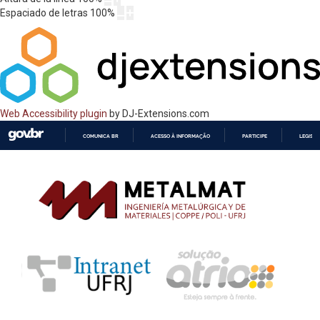
Espaciado de letras
100
%
Web Accessibility plugin
by DJ-Extensions.com
COMUNICA BR
ACESSO À INFORMAÇÃO
PARTICIPE
LEGISL
IR
PARA
O
CONTEÚDO