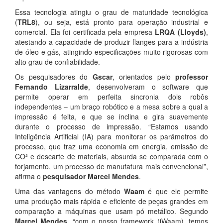
Essa tecnologia atingiu o grau de maturidade tecnológica
(
TRL8
), ou seja, está pronto para operação industrial e
comercial. Ela foi certificada pela empresa
LRQA (Lloyds)
,
atestando a capacidade de produzir flanges para a indústria
de óleo e gás, atingindo especificações muito rigorosas com
alto grau de confiabilidade.
Os pesquisadores do
Gscar
, orientados pelo
professor
Fernando Lizarralde
, desenvolveram o software que
permite operar em perfeita sincronia dois robôs
independentes – um braço robótico e a mesa sobre a qual a
impressão é feita, e que se inclina e gira suavemente
durante o processo de impressão. “Estamos usando
Inteligência Artificial (IA) para monitorar os parâmetros do
processo, que traz uma economia em energia, emissão de
CO² e descarte de materiais, absurda se comparada com o
forjamento, um processo de manufatura mais convencional”,
afirma o
pesquisador Marcel Mendes
.
Uma das vantagens do método
Waam
é que ele permite
uma produção mais rápida e eficiente de peças grandes em
comparação a máquinas que usam pó metálico. Segundo
Marcel Mendes
, “com o nosso framework (iWaam), temos