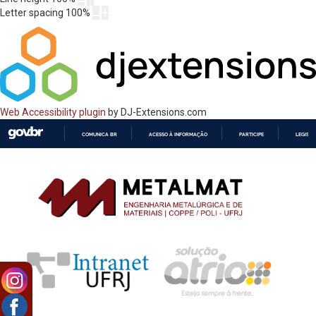
Letter spacing
100
%
Web Accessibility plugin
by DJ-Extensions.com
COMUNICA BR
ACESSO À INFORMAÇÃO
PARTICIPE
LEGISL
IR
PARA
O
CONTEÚDO