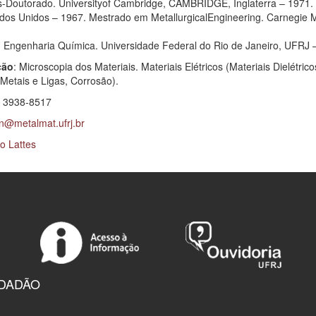
-Doutorado. Universityof Cambridge, CAMBRIDGE, Inglaterra – 1971.
os Unidos – 1967. Mestrado em MetallurgicalEngineering. Carnegie
Engenharia Química. Universidade Federal do Rio de Janeiro, UFRJ 
ção
: Microscopia dos Materiais. Materiais Elétricos (Materiais Dielétrico
 Metais e Ligas, Corrosão).
 3938-8517
@metalmat.ufrj.br
lo Lattes
IDADÃO