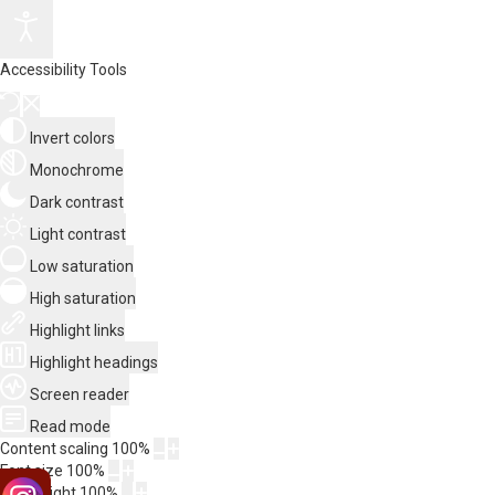
Accessibility Tools
Invert colors
Monochrome
Dark contrast
Light contrast
Low saturation
High saturation
Highlight links
Highlight headings
Screen reader
Read mode
Content scaling
100
%
Font size
100
%
Line height
100
%