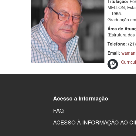
Titulação:
Pós
MELLON, Estad
– 1955.
Graduação em 
Área de Atua
(Estrutura dos
Telefone:
(21)
Email:
wamann
Curricu
Acesso a Informação
FAQ
ACESSO À INFORMAÇÃO AO C