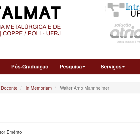
O
CONTEÚDO
o
Pós-Graduação
Pesquisa
Serviços
 Docente
In Memoriam
Walter Arno Mannheimer
sor Emérito