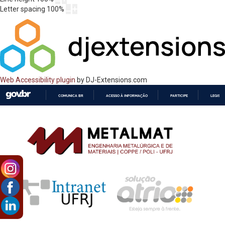
Letter spacing
100
%
Web Accessibility plugin
by DJ-Extensions.com
COMUNICA BR
ACESSO À INFORMAÇÃO
PARTICIPE
LEGISL
IR
PARA
O
CONTEÚDO