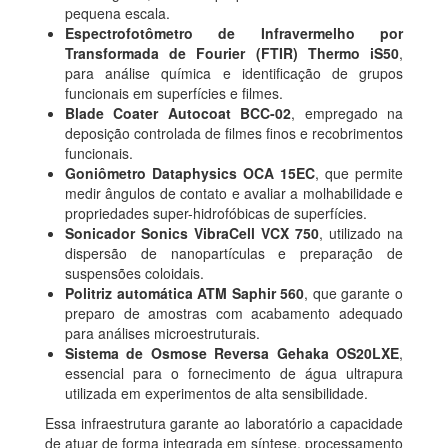
pequena escala.
Espectrofotômetro de Infravermelho por
Transformada de Fourier (FTIR) Thermo iS50
,
para análise química e identificação de grupos
funcionais em superfícies e filmes.
Blade Coater Autocoat BCC-02
, empregado na
deposição controlada de filmes finos e recobrimentos
funcionais.
Goniômetro Dataphysics OCA 15EC
, que permite
medir ângulos de contato e avaliar a molhabilidade e
propriedades super-hidrofóbicas de superfícies.
Sonicador Sonics VibraCell VCX 750
, utilizado na
dispersão de nanopartículas e preparação de
suspensões coloidais.
Politriz automática ATM Saphir 560
, que garante o
preparo de amostras com acabamento adequado
para análises microestruturais.
Sistema de Osmose Reversa Gehaka OS20LXE
,
essencial para o fornecimento de água ultrapura
utilizada em experimentos de alta sensibilidade.
Essa infraestrutura garante ao laboratório a capacidade
de atuar de forma integrada em síntese, processamento