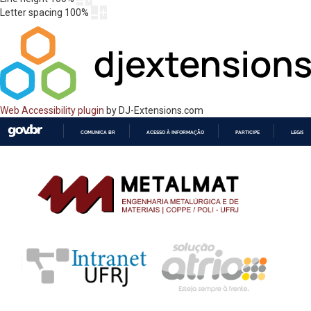
Letter spacing
100
%
Web Accessibility plugin
by DJ-Extensions.com
COMUNICA BR
ACESSO À INFORMAÇÃO
PARTICIPE
LEGISL
IR
PARA
O
CONTEÚDO