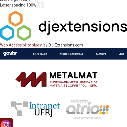
Letter spacing
100
%
Web Accessibility plugin
by DJ-Extensions.com
COMUNICA BR
ACESSO À INFORMAÇÃO
PARTICIPE
LEGISL
IR
PARA
O
CONTEÚDO