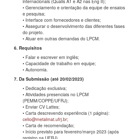
internacionais (Qualis A1 e A2 nas Eng II);
• Gerenciamento e orientação da equipe de ensaios
e pesquisa;
• Interface com fornecedores e clientes;
• Assegurar o desenvolvimento das diferentes fases
do projeto.
• Atuar em outras demandas do LPCM.
6. Requisitos
• Falar e escrever em inglês;
• Capacidade de trabalho em equipe;
• Autonomia.
7. Da Submissão (até 20/02/2023)
• Dedicação exclusiva;
• Atividades presenciais no LPCM
(PEMM/COPPE/UFRJ);
• Enviar CV Lattes;
• Carta descrevendo experiência (1 página):
celio@metalmat.ufrj.br
;
• Carta de recomendação;
• Início previsto para fevereiro/março 2023 (após
registro na UFRJ).