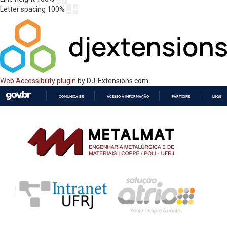
Letter spacing
100
%
Web Accessibility plugin
by DJ-Extensions.com
COMUNICA BR
ACESSO À INFORMAÇÃO
PARTICIPE
LEGISL
IR
PARA
O
CONTEÚDO