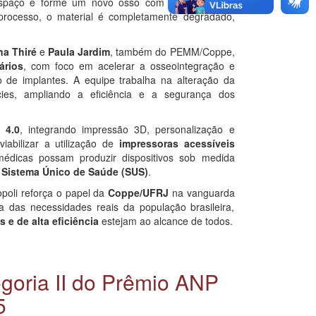
espaço e forme um novo osso com características
do processo, o material é completamente degradado,
a Thiré
e
Paula Jardim
, também do PEMM/Coppe,
ários
, com foco em acelerar a osseointegração e
o de implantes. A equipe trabalha na alteração da
ies, ampliando a eficiência e a segurança dos
 4.0
, integrando impressão 3D, personalização e
iabilizar a utilização de
impressoras acessíveis
médicas possam produzir dispositivos sob medida
o
Sistema Único de Saúde (SUS)
.
opoli reforça o papel da
Coppe/UFRJ
na vanguarda
a das necessidades reais da população brasileira,
 e de alta eficiência
estejam ao alcance de todos.
goria II do Prêmio ANP
5