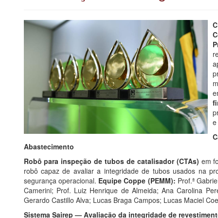
C
C
P
r
a
p
m
e
f
p
e
C
Abastecimento
Robô para inspeção de tubos de catalisador (CTAs)
em fo
robô capaz de avaliar a integridade de tubos usados na p
segurança operacional.
Equipe Coppe (PEMM):
Prof.ª Gabrie
Camerini; Prof. Luiz Henrique de Almeida; Ana Carolina Pe
Gerardo Castillo Alva; Lucas Braga Campos; Lucas Maciel Coel
Sistema Sairep — Avaliação da integridade de revestiment