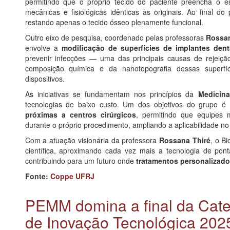
permitindo que o próprio tecido do paciente preencha o 
mecânicas e fisiológicas idênticas às originais. Ao final 
restando apenas o tecido ósseo plenamente funcional.
Outro eixo de pesquisa, coordenado pelas professoras
Rossan
envolve a
modificação de superfícies de implantes dent
prevenir infecções — uma das principais causas de rejeiçã
composição química e da nanotopografia dessas superfíc
dispositivos.
As iniciativas se fundamentam nos princípios da
Medicina
tecnologias de baixo custo. Um dos objetivos do grupo é v
próximas a centros cirúrgicos
, permitindo que equipes 
durante o próprio procedimento, ampliando a aplicabilidade n
Com a atuação visionária da professora
Rossana Thiré
, o Bi
científica, aproximando cada vez mais a tecnologia de pont
contribuindo para um futuro onde
tratamentos personalizados
Fonte:
Coppe UFRJ
PEMM domina a final da Cate
de Inovação Tecnológica 202