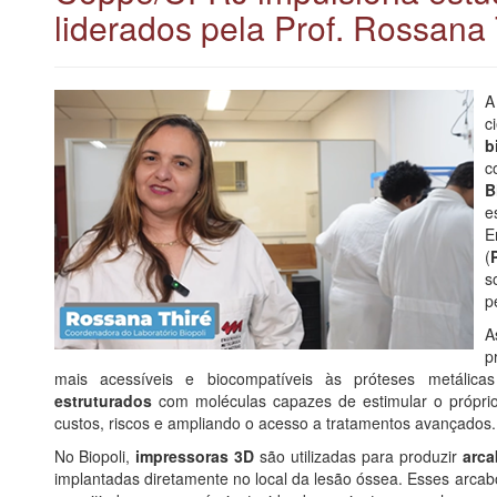
liderados pela Prof. Rossana 
c
b
c
B
e
E
(
s
p
A
p
mais acessíveis e biocompatíveis às próteses metálica
estruturados
com moléculas capazes de estimular o próprio
custos, riscos e ampliando o acesso a tratamentos avançados.
No Biopoli,
impressoras 3D
são utilizadas para produzir
arca
implantadas diretamente no local da lesão óssea. Esses arcab