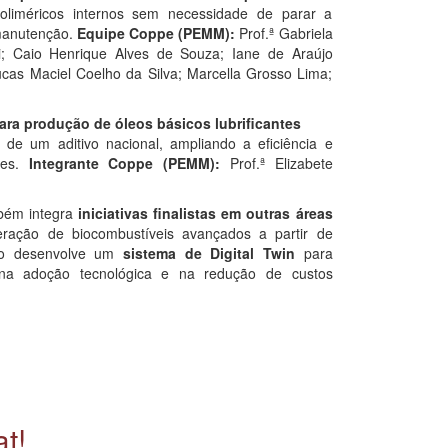
 poliméricos internos sem necessidade de parar a
 manutenção.
Equipe Coppe (PEMM):
Prof.ª Gabriela
ni; Caio Henrique Alves de Souza; Iane de Araújo
cas Maciel Coelho da Silva; Marcella Grosso Lima;
ara produção de óleos básicos lubrificantes
 de um aditivo nacional, ampliando a eficiência e
tes.
Integrante Coppe (PEMM):
Prof.ª Elizabete
bém integra
iniciativas finalistas em outras áreas
ração de biocombustíveis avançados a partir de
utro desenvolve um
sistema de Digital Twin
para
 na adoção tecnológica e na redução de custos
t!