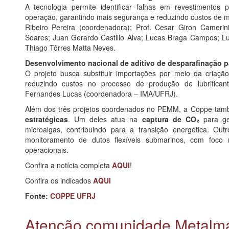
A tecnologia permite identificar falhas em revestimentos
operação, garantindo mais segurança e reduzindo custos de
Ribeiro Pereira (coordenadora); Prof. Cesar Giron Cameri
Soares; Juan Gerardo Castillo Alva; Lucas Braga Campos; Lu
Thiago Tôrres Matta Neves.
Desenvolvimento nacional de aditivo de desparafinação p
O projeto busca substituir importações por meio da criação
reduzindo custos no processo de produção de lubrifican
Fernandes Lucas (coordenadora – IMA/UFRJ).
Além dos três projetos coordenados no PEMM, a Coppe tam
estratégicas
. Um deles atua na
captura de CO₂
para ge
microalgas, contribuindo para a transição energética. O
monitoramento de dutos flexíveis submarinos, com foco
operacionais.
Confira a notícia completa
AQUI
!
Confira os indicados
AQUI
Fonte:
COPPE UFRJ
Atenção comunidade Metalma