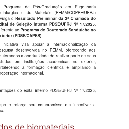
 Programa de Pós-Graduação em Engenharia
etalúrgica e de Materiais (PEMM/COPPE/UFRJ)
ivulga o
Resultado Preliminar da 2ª Chamada do
dital de Seleção Interna PDSE/UFRJ Nº 17/2025
,
eferente ao
Programa de Doutorado Sanduíche no
xterior (PDSE/CAPES)
.
 iniciativa visa apoiar a internacionalização da
esquisa desenvolvida no PEMM, oferecendo aos
outorandos a oportunidade de realizar parte de seus
studos em instituições acadêmicas no exterior,
ortalecendo a formação científica e ampliando a
ooperação internacional.
entações do edital interno PDSE/UFRJ Nº 17/2025,
apa e reforça seu compromisso em incentivar a
ão.
os de biomateriais