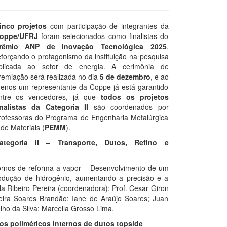
inco projetos
com participação de integrantes da
oppe/UFRJ
foram selecionados como finalistas do
rêmio ANP de Inovação Tecnológica 2025
,
eforçando o protagonismo da instituição na pesquisa
plicada ao setor de energia. A cerimônia de
remiação será realizada no dia
5 de dezembro
, e ao
enos um representante da Coppe já está garantido
ntre os vencedores, já que
todos os projetos
inalistas da Categoria II
são coordenados por
rofessoras do Programa de Engenharia Metalúrgica
 de Materiais (
PEMM
).
ategoria II – Transporte, Dutos, Refino e
rnos de reforma a vapor – Desenvolvimento de um
rodução de hidrogênio, aumentando a precisão e a
la Ribeiro Pereira (coordenadora); Prof. Cesar Giron
reira Soares Brandão; Iane de Araújo Soares; Juan
ho da Silva; Marcella Grosso Lima.
os poliméricos internos de dutos topside