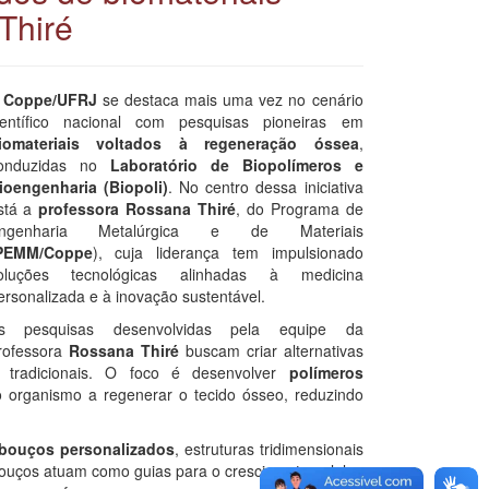
Thiré
A
Coppe/UFRJ
se destaca mais uma vez no cenário
ientífico nacional com pesquisas pioneiras em
iomateriais voltados à regeneração óssea
,
onduzidas no
Laboratório de Biopolímeros e
ioengenharia (Biopoli)
. No centro dessa iniciativa
stá a
professora Rossana Thiré
, do Programa de
ngenharia Metalúrgica e de Materiais
PEMM/Coppe
), cuja liderança tem impulsionado
oluções tecnológicas alinhadas à medicina
ersonalizada e à inovação sustentável.
s pesquisas desenvolvidas pela equipe da
rofessora
Rossana Thiré
buscam criar alternativas
s tradicionais. O foco é desenvolver
polímeros
 organismo a regenerar o tecido ósseo, reduzindo
bouços personalizados
, estruturas tridimensionais
ouços atuam como guias para o crescimento celular,