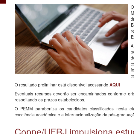
O
M
d
E
r
E
A
p
d
e
f
c
O resultado preliminar está disponível acessando
AQUI
Eventuais recursos deverão ser encaminhados conforme ori
respeitando os prazos estabelecidos.
O PEMM parabeniza os candidatos classificados nesta et
excelência acadêmica e a internacionalização da pós-graduaç
Coppe/UFRJ impulsiona estud