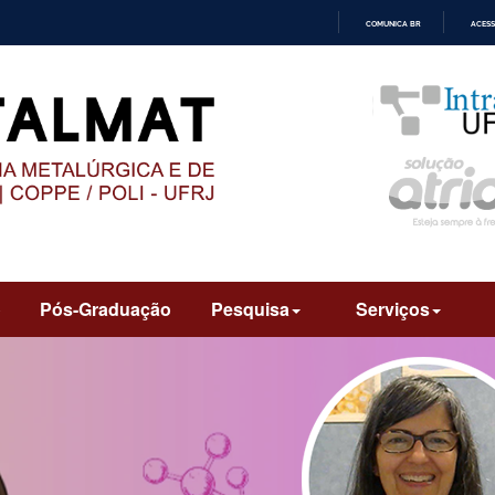
COMUNICA BR
ACESS
IR
PARA
O
CONTEÚDO
o
Pós-Graduação
Pesquisa
Serviços