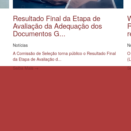
Resultado Final da Etapa de
W
Avaliação da Adequação dos
R
Documentos G...
r
Notícias
No
A Comissão de Seleção torna público o Resultado Final
O 
da Etapa de Avaliação d...
(
Saiba Mais →
S