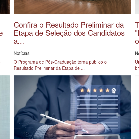
Confira o Resultado Preliminar da
T
e
Etapa de Seleção dos Candidatos
"
a...
o
Notícias
No
o
O Programa de Pós-Graduação torna público o
Um
Resultado Preliminar da Etapa de ...
br
Saiba Mais →
S