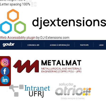
Letter spacing
100
%
Web Accessibility plugin
by DJ-Extensions.com
COMUNICA BR
ACESSO À INFORMAÇÃO
PARTICIPE
LEGISL
IR
PARA
O
CONTEÚDO