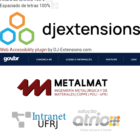
Espaciado de letras
100
%
Web Accessibility plugin
by DJ-Extensions.com
COMUNICA BR
ACESSO À INFORMAÇÃO
PARTICIPE
LEGISL
IR
PARA
O
CONTEÚDO