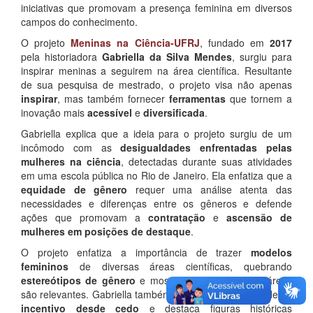
iniciativas que promovam a presença feminina em diversos
campos do conhecimento.
O projeto
Meninas na Ciência-UFRJ
, fundado em
2017
pela historiadora
Gabriella da Silva Mendes
, surgiu para
inspirar meninas a seguirem na área científica. Resultante
de sua pesquisa de mestrado, o projeto visa não apenas
inspirar
, mas também fornecer
ferramentas
que tornem a
inovação mais
acessível
e
diversificada
.
Gabriella explica que a ideia para o projeto surgiu de um
incômodo com as
desigualdades enfrentadas pelas
mulheres na ciência
, detectadas durante suas atividades
em uma escola pública no Rio de Janeiro. Ela enfatiza que a
equidade de gênero
requer uma análise atenta das
necessidades e diferenças entre os gêneros e defende
ações que promovam a
contratação
e
ascensão de
mulheres em posições de destaque
.
O projeto enfatiza a importância de trazer
modelos
femininos
de diversas áreas científicas, quebrando
estereótipos de gênero
e mostrando que todas as áreas
são relevantes. Gabriella também observa a necessidade de
incentivo desde cedo
e destaca figuras históricas