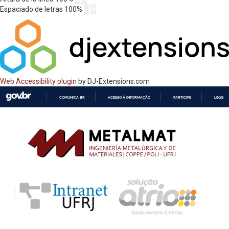
Espaciado de letras
100
%
Web Accessibility plugin
by DJ-Extensions.com
COMUNICA BR
ACESSO À INFORMAÇÃO
PARTICIPE
LEGISL
IR
PARA
O
CONTEÚDO