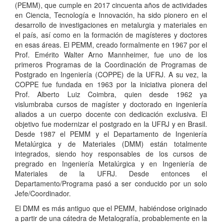
(PEMM), que cumple en 2017 cincuenta años de actividades
en Ciencia, Tecnología e Innovación, ha sido pionero en el
desarrollo de investigaciones en metalurgia y materiales en
el país, así como en la formación de magísteres y doctores
en esas áreas. El PEMM, creado formalmente en 1967 por el
Prof. Emérito Walter Arno Mannheimer, fue uno de los
primeros Programas de la Coordinación de Programas de
Postgrado en Ingeniería (COPPE) de la UFRJ. A su vez, la
COPPE fue fundada en 1963 por la iniciativa pionera del
Prof. Alberto Luiz Coimbra, quien desde 1962 ya
vislumbraba cursos de magíster y doctorado en ingeniería
aliados a un cuerpo docente con dedicación exclusiva. El
objetivo fue modernizar el postgrado en la UFRJ y en Brasil.
Desde 1987 el PEMM y el Departamento de Ingeniería
Metalúrgica y de Materiales (DMM) están totalmente
integrados, siendo hoy responsables de los cursos de
pregrado en Ingeniería Metalúrgica y en Ingeniería de
Materiales de la UFRJ. Desde entonces el
Departamento/Programa pasó a ser conducido por un solo
Jefe/Coordinador.
El DMM es más antiguo que el PEMM, habiéndose originado
a partir de una cátedra de Metalografía, probablemente en la