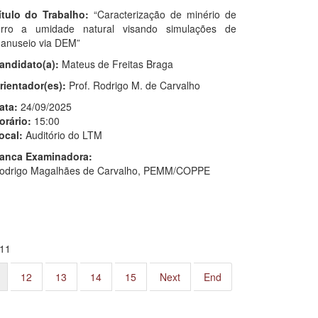
ítulo do Trabalho:
“Caracterização de minério de
erro a umidade natural visando simulações de
anuseio via DEM”
andidato(a):
Mateus de Freitas Braga
rientador(es):
Prof. Rodrigo M. de Carvalho
ata:
24/09/2025
orário:
15:00
ocal:
Auditório do LTM
anca Examinadora:
odrigo Magalhães de Carvalho, PEMM/COPPE
111
12
13
14
15
Next
End