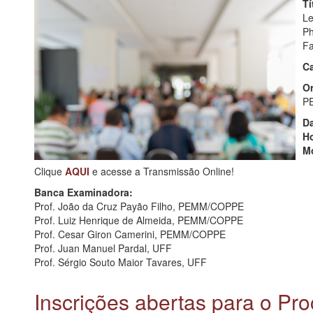
Tí
Le
Ph
Fa
Ca
Or
P
Da
Ho
M
Clique
AQUI
e acesse a Transmissão Online!
Banca Examinadora:
Prof. João da Cruz Payão Filho, PEMM/COPPE
Prof. Luiz Henrique de Almeida, PEMM/COPPE
Prof. Cesar Giron Camerini, PEMM/COPPE
Prof. Juan Manuel Pardal, UFF
Prof. Sérgio Souto Maior Tavares, UFF
Inscrições abertas para o Pro