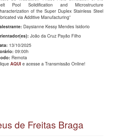
elt Pool Solidification and Microstructure
haracterization of the Super Duplex Stainless Steel
abricated via Additive Manufacturing”
alestrante:
Daysianne Kessy Mendes Isidorio
rientador(es):
João da Cruz Payão Filho
ata:
13/10/2025
orário:
09:00h
odo:
Remota
lique
AQUI
e acesse a Transmissão Online!
us de Freitas Braga