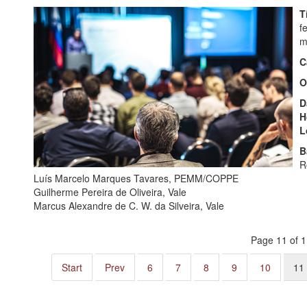
T
f
m
C
O
D
H
L
B
R
Luís Marcelo Marques Tavares, PEMM/COPPE
Guilherme Pereira de Oliveira, Vale
Marcus Alexandre de C. W. da Silveira, Vale
Page 11 of 
Start
Prev
6
7
8
9
10
11