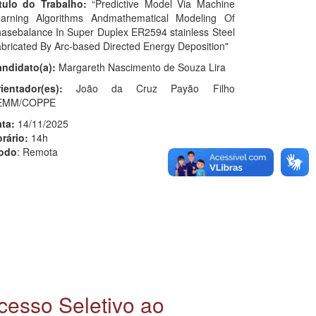
tulo do Trabalho:
“Predictive Model Via Machine
arning Algorithms Andmathematical Modeling Of
asebalance In Super Duplex ER2594 stainless Steel
bricated By Arc-based Directed Energy Deposition"
ndidato(a):
Margareth Nascimento de Souza Lira
ientador(es):
João da Cruz Payão Filho
EMM/COPPE
ta:
14/11/2025
rário:
14h
odo
: Remota
cesso Seletivo ao