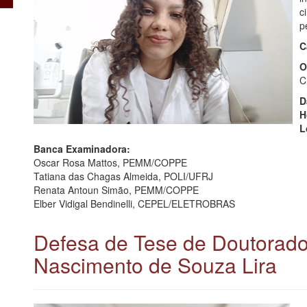
c
p
C
O
C
D
H
L
Banca Examinadora:
Oscar Rosa Mattos, PEMM/COPPE
Tatiana das Chagas Almeida, POLI/UFRJ
Renata Antoun Simão, PEMM/COPPE
Elber Vidigal Bendinelli, CEPEL/ELETROBRAS
Defesa de Tese de Doutorado
Nascimento de Souza Lira