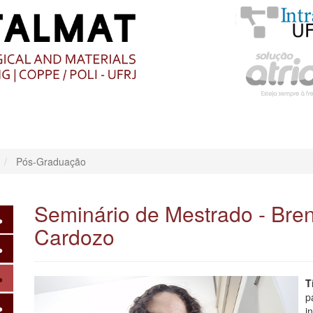
O
CONTEÚDO
Pós-Graduação
Seminário de Mestrado - Bren
Cardozo
T
p
i