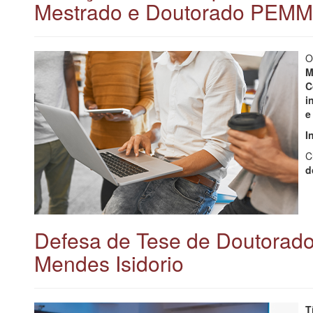
Mestrado e Doutorado PEMM
M
C
i
e
I
C
d
Defesa de Tese de Doutorado
Mendes Isidorio
T