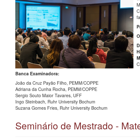
M
C
f
P
O
D
H
M
C
Banca Examinadora:
João da Cruz Payão Filho, PEMM/COPPE
Adriana da Cunha Rocha, PEMM/COPPE
Sergio Souto Maior Tavares, UFF
Ingo Steinbach, Ruhr University Bochum
Suzana Gomes Fries, Ruhr University Bochum
Seminário de Mestrado - Mate