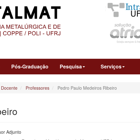
O
CONTEÚDO
o
Pós-Graduação
Pesquisa
Serviços
 Docente
Professores
Pedro Paulo Medeiros Ribeiro
eiro
sor Adjunto