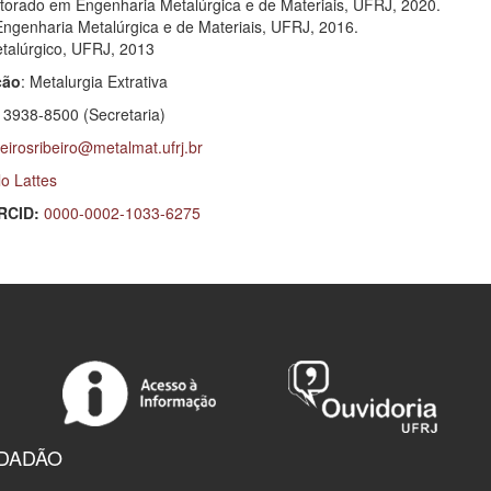
torado em Engenharia Metalúrgica e de Materiais, UFRJ, 2020.
ngenharia Metalúrgica e de Materiais, UFRJ, 2016.
talúrgico, UFRJ, 2013
ção
: Metalurgia Extrativa
) 3938-8500 (Secretaria)
irosribeiro@metalmat.ufrj.br
lo Lattes
RCID:
0000-0002-1033-6275
IDADÃO