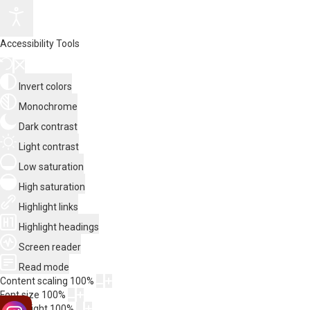
Accessibility Tools
Invert colors
Monochrome
Dark contrast
Light contrast
Low saturation
High saturation
Highlight links
Highlight headings
Screen reader
Read mode
Content scaling
100
%
Font size
100
%
Line height
100
%