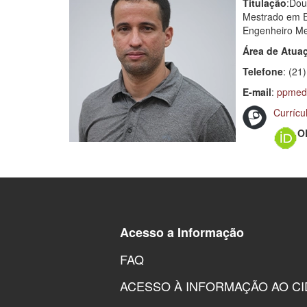
Titulação
:Dou
Mestrado em E
Engenheiro Me
Área de Atua
Telefone
: (21
E-mail
:
ppmede
Currícu
O
Acesso a Informação
FAQ
ACESSO À INFORMAÇÃO AO C