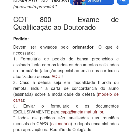
COMPLETO DO DISCENTE
que foi _________
(aprovada/reprovada)
"
COT 800 - Exame de
Qualificação ao Doutorado
Pedido:
Devem ser enviados pelo
orientador
. O que é
necessário:
1. Formulário de pedido de banca preenchido e
assinado junto com os todos os documentos solicitados
no formulário (atenção especial ao envio dos currículos
atualizados) acesso
AQUI
!
2. Caso a defesa seja em modalidade híbrida ou
remota, incluir a carta de concordância do aluno
(assinada) sobre a modalidade da defesa (
modelo de
carta
);
3. Enviar o formulário e os documentos
EXCLUSIVAMENTE para
capg@metalmat.ufrj.br
.
* todos os pedidos são analisados nas reuniões
mensais da CAPG (
calendário
) e depois encaminhados
para aprovação na Reunião do Colegiado.