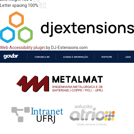
Letter spacing
100
%
Web Accessibility plugin
by DJ-Extensions.com
COMUNICA BR
ACESSO À INFORMAÇÃO
PARTICIPE
LEGISL
IR
PARA
O
CONTEÚDO