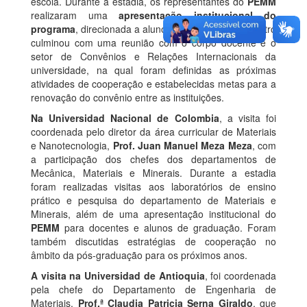
escola. Durante a estadia, os representantes do
PEMM
realizaram uma
apresentação institucional do
programa
, direcionada a alunos e docentes. O encontro
culminou com uma reunião com o corpo docente e o
setor de Convênios e Relações Internacionais da
universidade, na qual foram definidas as próximas
atividades de cooperação e estabelecidas metas para a
renovação do convênio entre as instituições.
Na Universidad Nacional de Colombia
, a visita foi
coordenada pelo diretor da área curricular de Materiais
e Nanotecnologia,
Prof. Juan Manuel Meza Meza
, com
a participação dos chefes dos departamentos de
Mecânica, Materiais e Minerais. Durante a estadia
foram realizadas visitas aos laboratórios de ensino
prático e pesquisa do departamento de Materiais e
Minerais, além de uma apresentação institucional do
PEMM
para docentes e alunos de graduação. Foram
também discutidas estratégias de cooperação no
âmbito da pós-graduação para os próximos anos.
A visita na Universidad de Antioquia
, foi coordenada
pela chefe do Departamento de Engenharia de
Materiais,
Prof.ª Claudia Patricia Serna Giraldo
, que