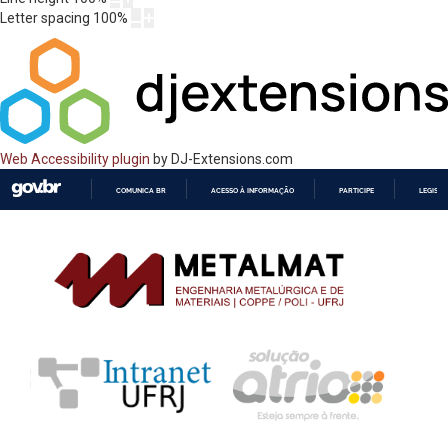
Letter spacing
100
%
Web Accessibility plugin
by DJ-Extensions.com
COMUNICA BR
ACESSO À INFORMAÇÃO
PARTICIPE
LEGISL
IR
PARA
O
CONTEÚDO