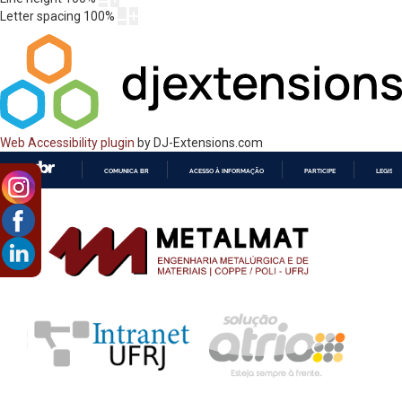
Letter spacing
100
%
Web Accessibility plugin
by DJ-Extensions.com
COMUNICA BR
ACESSO À INFORMAÇÃO
PARTICIPE
LEGISL
IR
PARA
O
CONTEÚDO