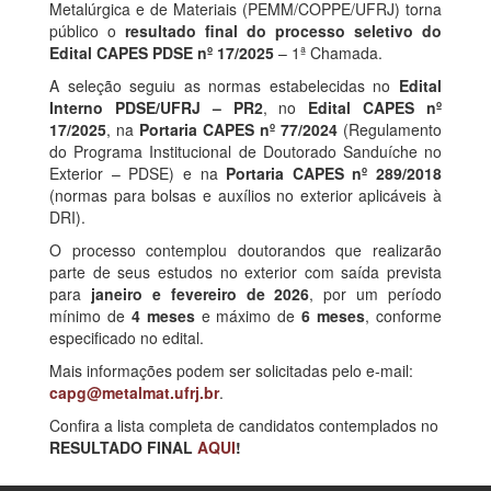
Metalúrgica e de Materiais (PEMM/COPPE/UFRJ) torna
público o
resultado final do processo seletivo do
Edital CAPES PDSE nº 17/2025
– 1ª Chamada.
A seleção seguiu as normas estabelecidas no
Edital
Interno PDSE/UFRJ – PR2
, no
Edital CAPES nº
17/2025
, na
Portaria CAPES nº 77/2024
(Regulamento
do Programa Institucional de Doutorado Sanduíche no
Exterior – PDSE) e na
Portaria CAPES nº 289/2018
(normas para bolsas e auxílios no exterior aplicáveis à
DRI).
O processo contemplou doutorandos que realizarão
parte de seus estudos no exterior com saída prevista
para
janeiro e fevereiro de 2026
, por um período
mínimo de
4 meses
e máximo de
6 meses
, conforme
especificado no edital.
Mais informações podem ser solicitadas pelo e-mail:
capg@metalmat.ufrj.br
.
Confira a lista completa de candidatos contemplados no
RESULTADO FINAL
AQUI
!