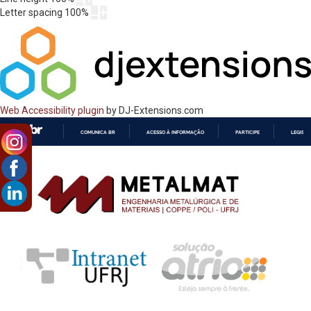
Letter spacing
100
%
Web Accessibility plugin
by DJ-Extensions.com
COMUNICA BR
ACESSO À INFORMAÇÃO
PARTICIPE
LEGISL
IR
PARA
O
CONTEÚDO