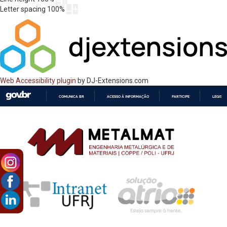
Letter spacing
100
%
Web Accessibility plugin
by DJ-Extensions.com
COMUNICA BR
ACESSO À INFORMAÇÃO
PARTICIPE
LEGISL
IR
PARA
O
CONTEÚDO