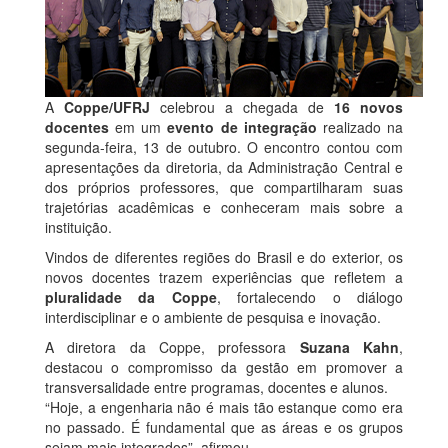
A
Coppe/UFRJ
celebrou a chegada de
16 novos
docentes
em um
evento de integração
realizado na
segunda-feira, 13 de outubro. O encontro contou com
apresentações da diretoria, da Administração Central e
dos próprios professores, que compartilharam suas
trajetórias acadêmicas e conheceram mais sobre a
instituição.
Vindos de diferentes regiões do Brasil e do exterior, os
novos docentes trazem experiências que refletem a
pluralidade da Coppe
, fortalecendo o diálogo
interdisciplinar e o ambiente de pesquisa e inovação.
A diretora da Coppe, professora
Suzana Kahn
,
destacou o compromisso da gestão em promover a
transversalidade entre programas, docentes e alunos.
“Hoje, a engenharia não é mais tão estanque como era
no passado. É fundamental que as áreas e os grupos
sejam mais integrados”, afirmou.