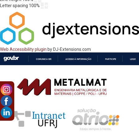
Letter spacing
100
%
Web Accessibility plugin
by DJ-Extensions.com
COMUNICA BR
ACESSO À INFORMAÇÃO
PARTICIPE
LEGISL
IR
PARA
O
CONTEÚDO