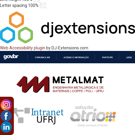
Letter spacing
100
%
Web Accessibility plugin
by DJ-Extensions.com
COMUNICA BR
ACESSO À INFORMAÇÃO
PARTICIPE
LEGISL
IR
PARA
O
CONTEÚDO