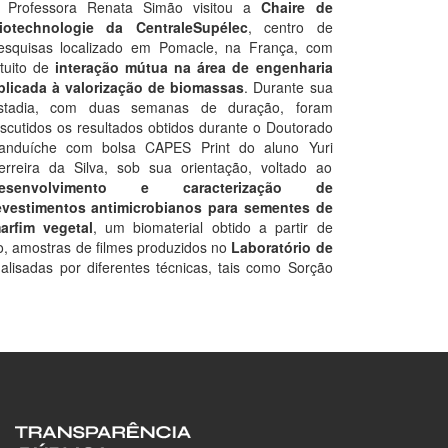
 Professora Renata Simão visitou a
Chaire de
iotechnologie da CentraleSupélec
, centro de
esquisas localizado em Pomacle, na França, com
ntuito de
interação mútua na área de engenharia
plicada à valorização de biomassas
. Durante sua
stadia, com duas semanas de duração, foram
iscutidos os resultados obtidos durante o Doutorado
anduíche com bolsa CAPES Print do aluno Yuri
erreira da Silva, sob sua orientação, voltado ao
esenvolvimento e caracterização de
evestimentos antimicrobianos para sementes de
arfim vegetal
, um biomaterial obtido a partir de
o, amostras de filmes produzidos no
Laboratório de
lisadas por diferentes técnicas, tais como Sorção