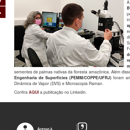
A
B
p
i
a
e
d
S
F
d
r
m
sementes de palmas nativas da floresta amazônica. Além diss
Engenharia de Superfícies (PEMM/COPPE/UFRJ)
foram ana
Dinâmica de Vapor (DVS) e Microscopia Raman.
Confira
AQUI
a publicação no Linkedin.