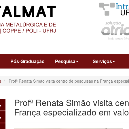
O
CONTEÚDO
o
Pós-Graduação
Pesquisa
Serviços
s
Profª Renata Simão visita centro de pesquisas na França especia
Profª Renata Simão visita ce
França especializado em val