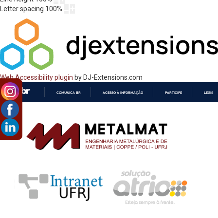
Letter spacing
100
%
Web Accessibility plugin
by DJ-Extensions.com
COMUNICA BR
ACESSO À INFORMAÇÃO
PARTICIPE
LEGISL
IR
PARA
O
CONTEÚDO