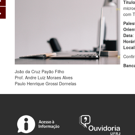
Títul
micro
com 
Pales
Orien
Data
:
Horár
Local
Confi
Banc
João da Cruz Payão Filho
Prof. Andre Luiz Moraes Alves
Paulo Henrique Grossi Dornelas