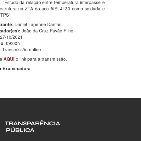
o
: “Estudo da relação entre temperatura interpasse e
estrutura na ZTA do aço AISI 4130 como soldada e
TTPS”
trante
: Daniel Lapenne Dantas
tador(es):
João da Cruz Payão Filho
 27/10/2021
io
: 09:00h
: Transmissão online
ra
AQUI
o link para a transmissão.
a Examinadora
: