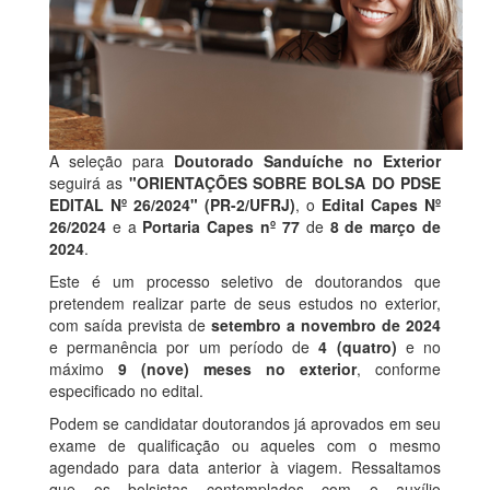
A seleção para
Doutorado Sanduíche no Exterior
seguirá as
"ORIENTAÇÕES SOBRE BOLSA DO PDSE
EDITAL Nº 26/2024"
(PR-2/UFRJ)
, o
Edital Capes Nº
26/2024
e a
Portaria Capes nº 77
de
8 de março de
2024
.
Este é um processo seletivo de doutorandos que
pretendem realizar parte de seus estudos no exterior,
com saída prevista de
setembro a novembro de 2024
e permanência por um período de
4 (quatro)
e no
máximo
9 (nove) meses no exterior
, conforme
especificado no edital.
Podem se candidatar doutorandos já aprovados em seu
exame de qualificação ou aqueles com o mesmo
agendado para data anterior à viagem. Ressaltamos
que os bolsistas contemplados com o auxílio