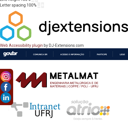
Letter spacing
100
%
Web Accessibility plugin
by DJ-Extensions.com
COMUNICA BR
ACESSO À INFORMAÇÃO
PARTICIPE
LEGISL
IR
PARA
O
CONTEÚDO