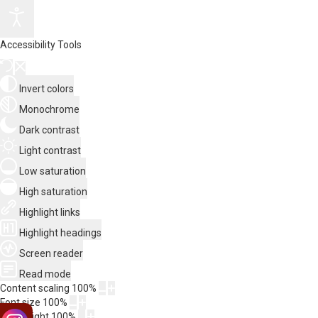
Accessibility Tools
Invert colors
Monochrome
Dark contrast
Light contrast
Low saturation
High saturation
Highlight links
Highlight headings
Screen reader
Read mode
Content scaling
100
%
Font size
100
%
Line height
100
%