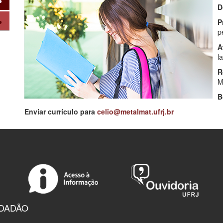
D
P
p
A
l
R
M
B
Enviar currículo para
celio@metalmat.ufrj.br
IDADÃO