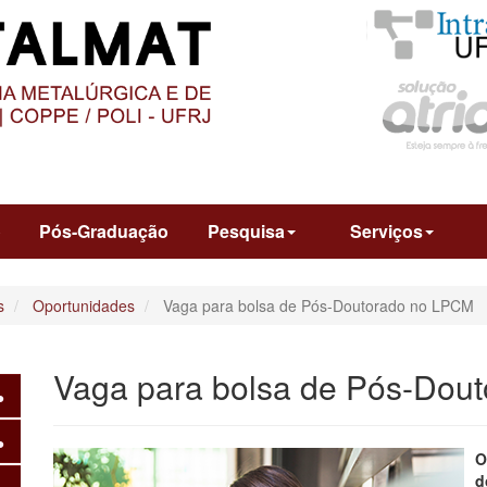
O
CONTEÚDO
o
Pós-Graduação
Pesquisa
Serviços
s
Oportunidades
Vaga para bolsa de Pós-Doutorado no LPCM
Vaga para bolsa de Pós-Dou
O
d