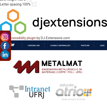
Letter spacing
100
%
Web Accessibility plugin
by DJ-Extensions.com
COMUNICA BR
ACESSO À INFORMAÇÃO
PARTICIPE
LEGISL
IR
PARA
O
CONTEÚDO