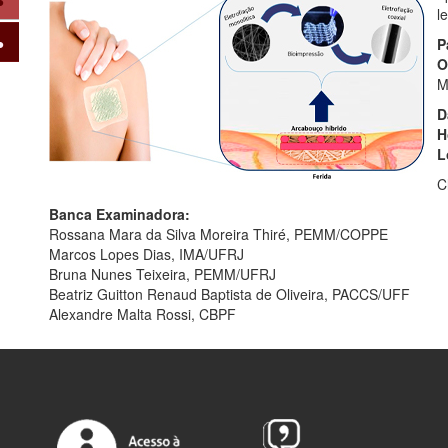
l
P
O
M
D
H
L
C
Banca Examinadora:
Rossana Mara da Silva Moreira Thiré, PEMM/COPPE
Marcos Lopes Dias, IMA/UFRJ
Bruna Nunes Teixeira, PEMM/UFRJ
Beatriz Guitton Renaud Baptista de Oliveira, PACCS/UFF
Alexandre Malta Rossi, CBPF