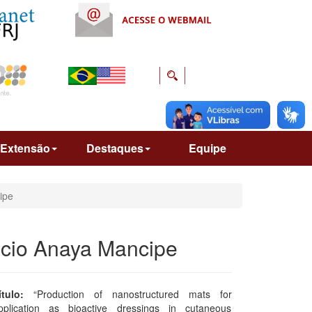
Extensão
Destaques
Equipe
ipe
icio Anaya Mancipe
ítulo:
“Production of nanostructured mats for
pplication as bioactive dressings in cutaneous