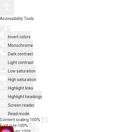
Accessibility Tools
Invert colors
Monochrome
Dark contrast
Light contrast
Low saturation
High saturation
Highlight links
Highlight headings
Screen reader
Read mode
Content scaling
100
%
Font size
100
%
Line height
100
%