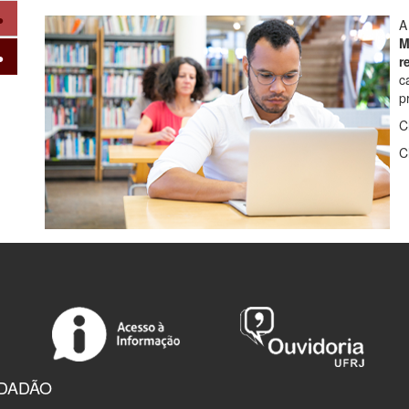
A
M
r
c
p
C
C
IDADÃO