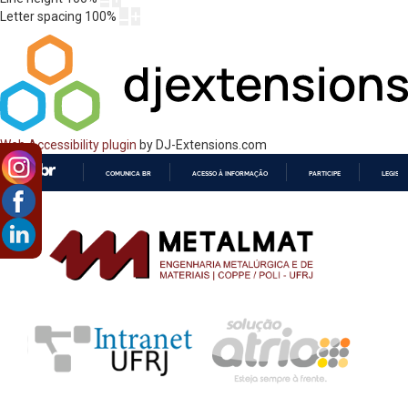
Letter spacing
100
%
Web Accessibility plugin
by DJ-Extensions.com
COMUNICA BR
ACESSO À INFORMAÇÃO
PARTICIPE
LEGISL
IR
PARA
O
CONTEÚDO