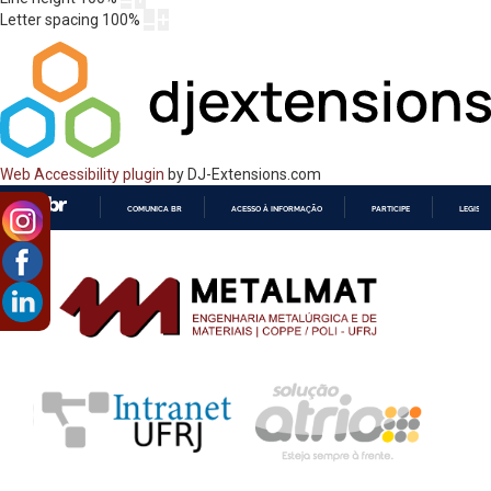
Letter spacing
100
%
Web Accessibility plugin
by DJ-Extensions.com
COMUNICA BR
ACESSO À INFORMAÇÃO
PARTICIPE
LEGISL
IR
PARA
O
CONTEÚDO