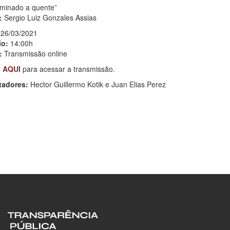
aminado a quente”
:
Sergio Luiz Gonzales Assias
26/03/2021
io:
14:00h
:
Transmissão online
e
AQUI
para acessar a transmissão.
tadores:
Hector Guillermo Kotik e
Juan Elias Perez