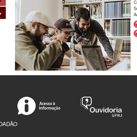
C
S
A
IDADÃO