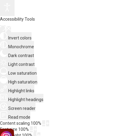
Accessibility Tools
Invert colors
Monochrome
Dark contrast
Light contrast
Low saturation
High saturation
Highlight links
Highlight headings
Screen reader
Read mode
Content scaling
100
%
Font size
100
%
Line height
100
%