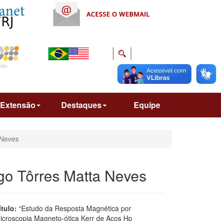
Extensão
Destaques
Equipe
 Neves
go Tôrres Matta Neves
ítulo:
“Estudo da Resposta Magnética por
icroscopia Magneto-ótica Kerr de Aços Hp