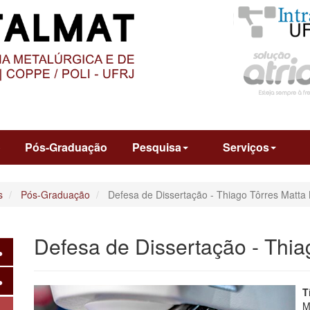
O
CONTEÚDO
o
Pós-Graduação
Pesquisa
Serviços
s
Pós-Graduação
Defesa de Dissertação - Thiago Tôrres Matta
Defesa de Dissertação - Thia
T
M