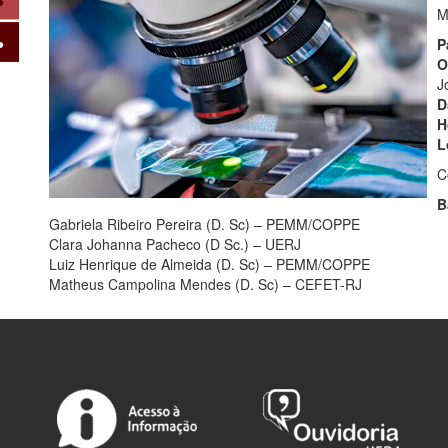
M
P
O
J
D
H
L
C
B
Gabriela Ribeiro Pereira (D. Sc) – PEMM/COPPE
Clara Johanna Pacheco (D Sc.) – UERJ
Luiz Henrique de Almeida (D. Sc) – PEMM/COPPE
Matheus Campolina Mendes (D. Sc) – CEFET-RJ