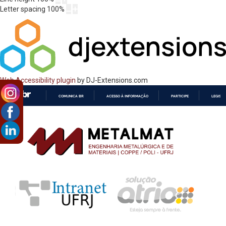
Letter spacing
100
%
Web Accessibility plugin
by DJ-Extensions.com
COMUNICA BR
ACESSO À INFORMAÇÃO
PARTICIPE
LEGISL
IR
PARA
O
CONTEÚDO