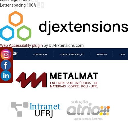
Letter spacing
100
%
Web Accessibility plugin
by DJ-Extensions.com
COMUNICA BR
ACESSO À INFORMAÇÃO
PARTICIPE
LEGISL
IR
PARA
O
CONTEÚDO