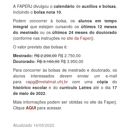
A FAPERJ divulgou o
calendário
de
auxílios e bolsas
,
incluindo o
bolsa nota 10
.
Podem concorrer à bolsa, os
alunos em tempo
integral
que estejam cursando os
últimos 12 meses
do mestrado
ou os
últimos 24 meses do doutorado
(conforme nas instruções no
site da Faperj
).
O valor previsto das bolsas é:
Mestrado:
R$ 2.200,00
R$ 2.750,00
Doutorado:
R$ 3.160,00
R$ 3.950,00
Para concorrer às bolsas de mestrado e doutorado, os
alunos interessados devem enviar um e-mail
para
capg@metalmat.ufrj.br
com uma
cópia
do
histórico escolar
e do
currículo Lattes
até o dia
17
de maio de 2022
.
Mais informações podem ser obtidas no site da Faperj.
Clique
AQUI
para acessar.
Atualizado 16/05/2022