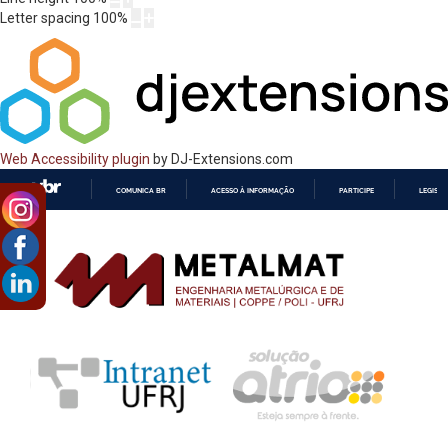
Letter spacing
100
%
Web Accessibility plugin
by DJ-Extensions.com
COMUNICA BR
ACESSO À INFORMAÇÃO
PARTICIPE
LEGISL
IR
PARA
O
CONTEÚDO