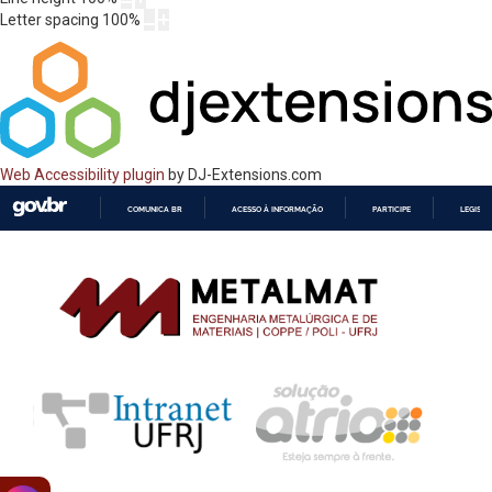
Letter spacing
100
%
Web Accessibility plugin
by DJ-Extensions.com
COMUNICA BR
ACESSO À INFORMAÇÃO
PARTICIPE
LEGISL
IR
PARA
O
CONTEÚDO