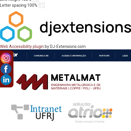
Letter spacing
100
%
Web Accessibility plugin
by DJ-Extensions.com
COMUNICA BR
ACESSO À INFORMAÇÃO
PARTICIPE
LEGISL
IR
PARA
O
CONTEÚDO