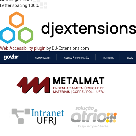
Letter spacing
100
%
Web Accessibility plugin
by DJ-Extensions.com
COMUNICA BR
ACESSO À INFORMAÇÃO
PARTICIPE
LEGISL
IR
PARA
O
CONTEÚDO