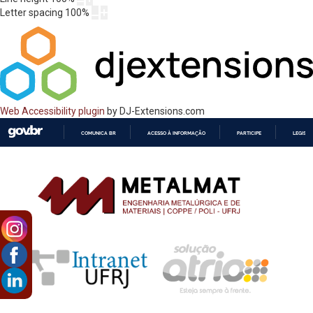
Letter spacing
100
%
Web Accessibility plugin
by DJ-Extensions.com
COMUNICA BR
ACESSO À INFORMAÇÃO
PARTICIPE
LEGISL
IR
PARA
O
CONTEÚDO